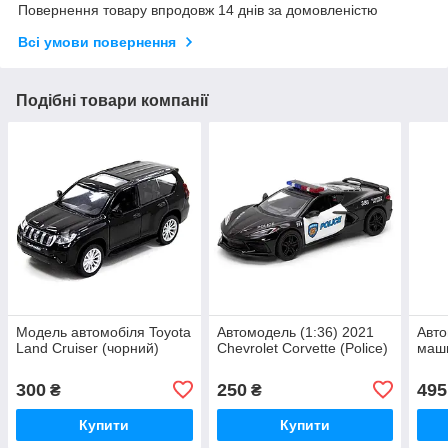
Повернення товару впродовж 14 днів за домовленістю
Всі умови повернення
Подібні товари компанії
Модель автомобіля Toyota
Автомодель (1:36) 2021
Авт
Land Cruiser (чорний)
Chevrolet Corvette (Police)
маши
300
250
495
₴
₴
Купити
Купити