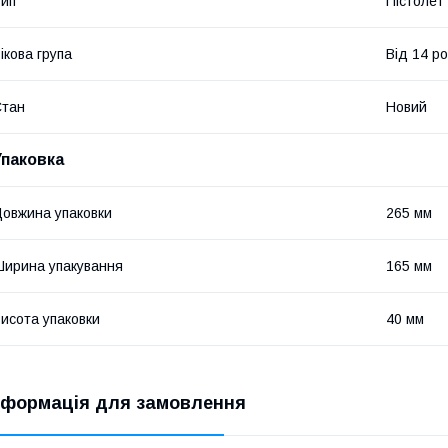
ип
Пістолет
ікова група
Від 14 ро
Стан
Новий
Упаковка
овжина упаковки
265 мм
ирина упакування
165 мм
исота упаковки
40 мм
нформація для замовлення