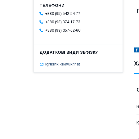
+380 (95) 542-54-77
+380 (98) 374-17-73
+380 (99) 057-62-60
Х
igrushki-sl@ukr.net
В
К