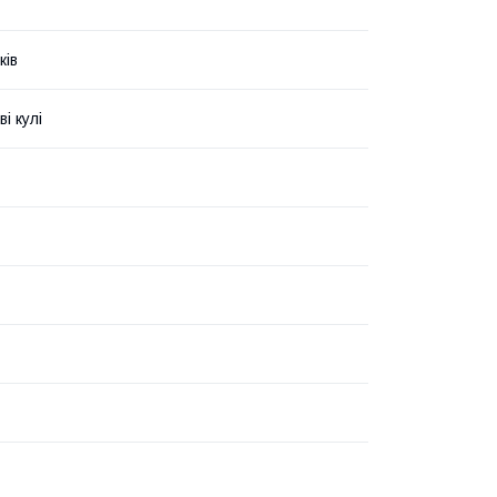
ків
і кулі