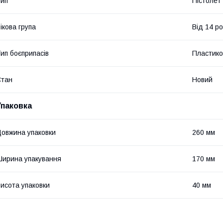
ип
Пістолет
ікова група
Від 14 ро
ип боєприпасів
Пластиков
Стан
Новий
Упаковка
овжина упаковки
260 мм
ирина упакування
170 мм
исота упаковки
40 мм