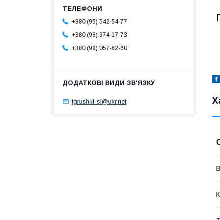
+380 (95) 542-54-77
+380 (98) 374-17-73
+380 (99) 057-62-60
Х
igrushki-sl@ukr.net
В
К