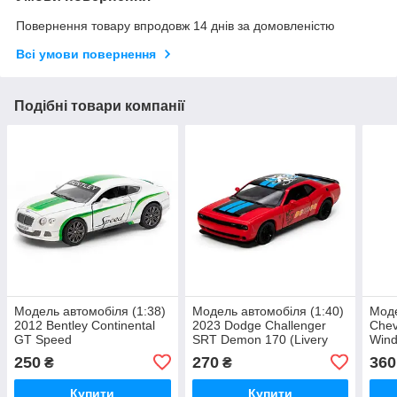
Повернення товару впродовж 14 днів за домовленістю
Всі умови повернення
Подібні товари компанії
Модель автомобіля (1:38)
Модель автомобіля (1:40)
Моде
2012 Bentley Continental
2023 Dodge Challenger
Chev
GT Speed
SRT Demon 170 (Livery
Wind
Edition)
чорн
250
270
360
₴
₴
Купити
Купити