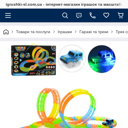
igrushki-sl.com.ua - інтернет-магазин іграшок та масштабн
Товари та послуги
Іграшки
Гаражі та треки
Трек с