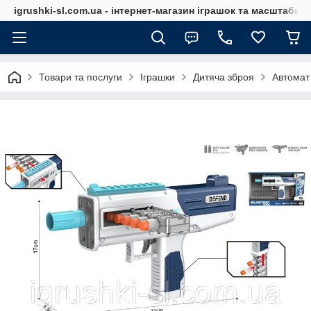
igrushki-sl.com.ua - інтернет-магазин іграшок та масштабн
Товари та послуги
Іграшки
Дитяча зброя
Автомат 