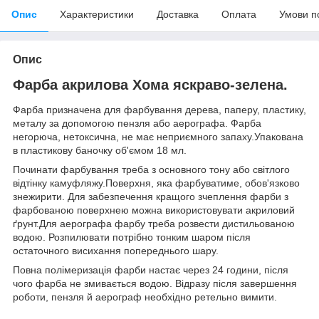
Опис
Характеристики
Доставка
Оплата
Умови п
Опис
Фарба акрилова Хома яскраво-зелена.
Фарба призначена для фарбування дерева, паперу, пластику,
металу за допомогою пензля або аерографа. Фарба
негорюча, нетоксична, не має неприємного запаху.Упакована
в пластикову баночку об'ємом 18 мл.
Починати фарбування треба з основного тону або світлого
відтінку камуфляжу.Поверхня, яка фарбуватиме, обов'язково
знежирити. Для забезпечення кращого зчеплення фарби з
фарбованою поверхнею можна використовувати акриловий
ґрунт.Для аерографа фарбу треба розвести дистильованою
водою. Розпилювати потрібно тонким шаром після
остаточного висихання попереднього шару.
Повна полімеризація фарби настає через 24 години, після
чого фарба не змивається водою. Відразу після завершення
роботи, пензля й аерограф необхідно ретельно вимити.