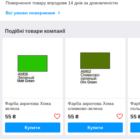
Повернення товару впродовж 14 днів за домовленістю
Всі умови повернення
Подібні товари компанії
Фарба акрилова Хома
Фарба акрилова Хома
Фар
зелена
оливково-зелена
поль
55
55
55
₴
₴
Купити
Купити