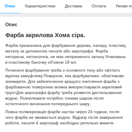
Опис
Характеристики
Доставка
Оплата
Умови п
Опис
Фарба акрилова Хома сіра.
Фарба призначена для фарбування дерева, паперу, пластику,
металу за допомогою пензля або аерографа. Фарба
негорюча, нетоксична, не має неприємного запаху.Упакована
в пластикову баночку об'ємом 18 мл.
Починати фарбування треба з основного тону або світлого
відтінку камуфляжу.Поверхня, яка фарбуватиме, обов'язково
знежирити. Для забезпечення кращого зчеплення фарби з
фарбованою поверхнею можна використовувати акриловий
ґрунт.Для аерографа фарбу треба розвести дистильованою
водою. Розпилювати потрібно тонким шаром після
остаточного висихання попереднього шару.
Повна полімеризація фарби настає через 24 години, після
чого фарба не змивається водою. Відразу після завершення
роботи, пензля й аерограф необхідно ретельно вимити.