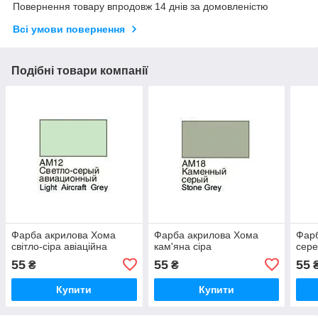
Повернення товару впродовж 14 днів за домовленістю
Всі умови повернення
Подібні товари компанії
Фарба акрилова Хома
Фарба акрилова Хома
Фар
світло-сіра авіаційна
кам'яна сіра
сере
55
55
55
₴
₴
Купити
Купити