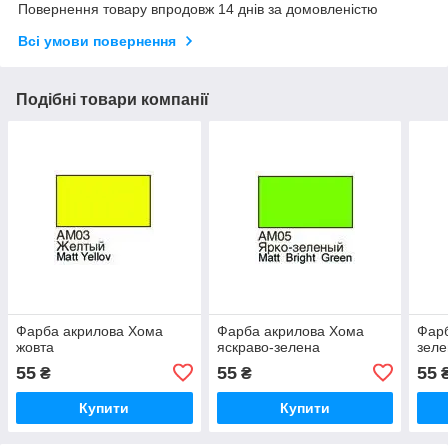
Повернення товару впродовж 14 днів за домовленістю
Всі умови повернення
Подібні товари компанії
Фарба акрилова Хома
Фарба акрилова Хома
Фар
жовта
яскраво-зелена
зеле
55
55
55
₴
₴
Купити
Купити