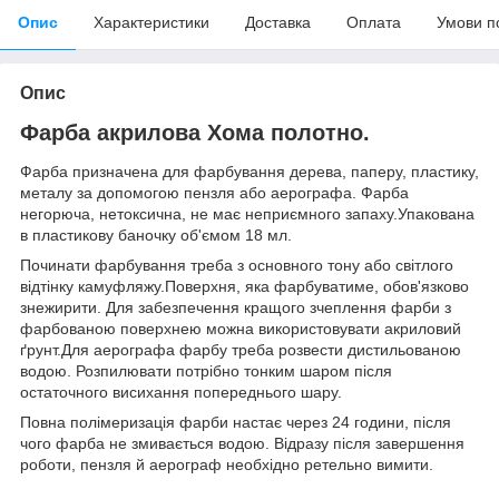
Опис
Характеристики
Доставка
Оплата
Умови п
Опис
Фарба акрилова Хома полотно.
Фарба призначена для фарбування дерева, паперу, пластику,
металу за допомогою пензля або аерографа. Фарба
негорюча, нетоксична, не має неприємного запаху.Упакована
в пластикову баночку об'ємом 18 мл.
Починати фарбування треба з основного тону або світлого
відтінку камуфляжу.Поверхня, яка фарбуватиме, обов'язково
знежирити. Для забезпечення кращого зчеплення фарби з
фарбованою поверхнею можна використовувати акриловий
ґрунт.Для аерографа фарбу треба розвести дистильованою
водою. Розпилювати потрібно тонким шаром після
остаточного висихання попереднього шару.
Повна полімеризація фарби настає через 24 години, після
чого фарба не змивається водою. Відразу після завершення
роботи, пензля й аерограф необхідно ретельно вимити.