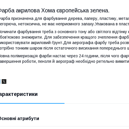
Фарба акрилова Хома європейська зелена.
арба призначена для фарбування дерева, паперу, пластику, мета
егорюча, нетоксична, не має неприємного запаху.Упакована в пласт
очинати фарбування треба з основного тону або світлого відтінк
бов'язково знежирити. Для забезпечення кращого зчеплення фар
икористовувати акриловий ґрунт.Для аерографа фарбу треба роз
отрібно тонким шаром після остаточного висихання попереднього 
овна полімеризація фарби настає через 24 години, після чого фар
авершення роботи, пензля й аерограф необхідно ретельно вимити
арактеристики
Основні атрибути