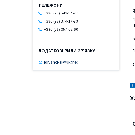
+380 (95) 542-54-77
Ф
+380 (98) 374-17-73
н
+380 (99) 057-62-60
П
о
в
п
П
igrushki-sl@ukr.net
з
Х