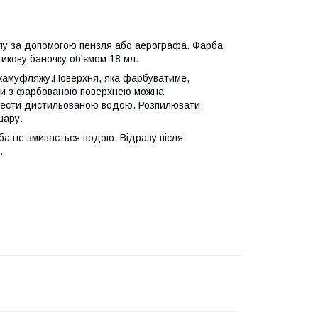
лу за допомогою пензля або аерографа. Фарба
икову баночку об'ємом 18 мл.
у камуфляжу.Поверхня, яка фарбуватиме,
би з фарбованою поверхнею можна
вести дистильованою водою. Розпилювати
шару.
ба не змивається водою. Відразу після
.