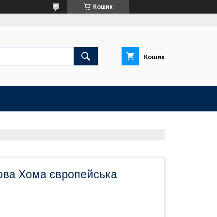
Кошик
Кошик
ова Хома європейська