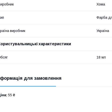
иробник
Хома
ип
Фарба дл
раїна виробник
Україна
Користувальницькі характеристики
бсяг
18 мл
нформація для замовлення
іна:
55 ₴