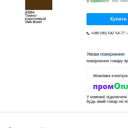
В наявності
Код:
АМ8
Купити
+380 (95) 542-54-77
повернення товару п
У компанії підключені
будь-який товар не п