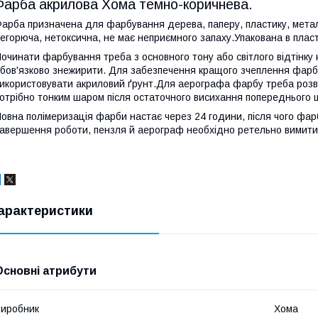
Фарба акрилова Хома темно-коричнева.
арба призначена для фарбування дерева, паперу, пластику, мета
егорюча, нетоксична, не має неприємного запаху.Упакована в пласт
очинати фарбування треба з основного тону або світлого відтінк
бов'язково знежирити. Для забезпечення кращого зчеплення фар
икористовувати акриловий ґрунт.Для аерографа фарбу треба роз
отрібно тонким шаром після остаточного висихання попереднього 
овна полімеризація фарби настає через 24 години, після чого фар
авершення роботи, пензля й аерограф необхідно ретельно вимити
арактеристики
Основні атрибути
иробник
Хома