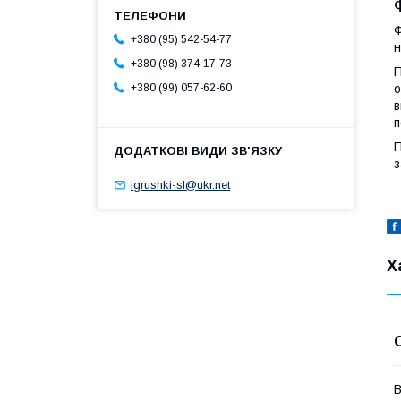
Ф
+380 (95) 542-54-77
н
+380 (98) 374-17-73
П
о
+380 (99) 057-62-60
в
п
П
з
igrushki-sl@ukr.net
Х
В