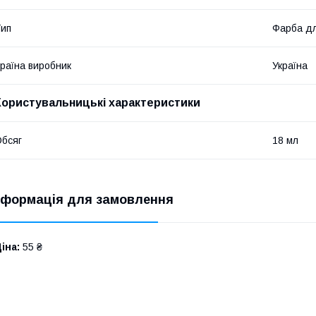
ип
Фарба дл
раїна виробник
Україна
Користувальницькі характеристики
бсяг
18 мл
нформація для замовлення
іна:
55 ₴