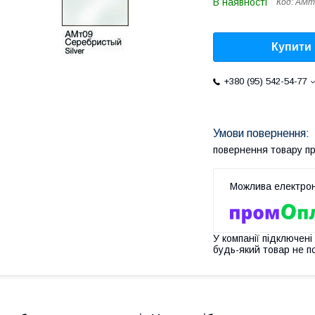
В наявності
Код:
АМт
Купити
+380 (95) 542-54-77
повернення товару п
У компанії підключені
будь-який товар не п