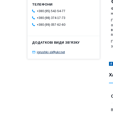
Ф
+380 (95) 542-54-77
н
+380 (98) 374-17-73
П
о
+380 (99) 057-62-60
в
п
П
з
igrushki-sl@ukr.net
Х
В