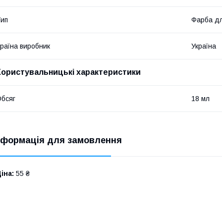
ип
Фарба дл
раїна виробник
Україна
Користувальницькі характеристики
бсяг
18 мл
нформація для замовлення
іна:
55 ₴