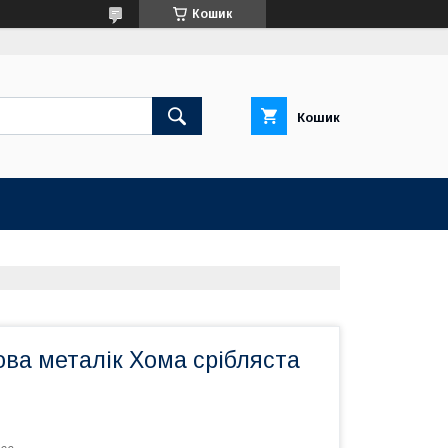
Кошик
Кошик
ва металік Хома срібляста