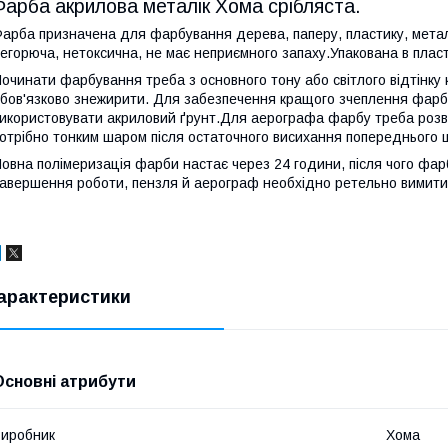
Фарба акрилова металік Хома срібляста.
арба призначена для фарбування дерева, паперу, пластику, мета
егорюча, нетоксична, не має неприємного запаху.Упакована в пласт
очинати фарбування треба з основного тону або світлого відтінк
бов'язково знежирити. Для забезпечення кращого зчеплення фар
икористовувати акриловий ґрунт.Для аерографа фарбу треба роз
отрібно тонким шаром після остаточного висихання попереднього 
овна полімеризація фарби настає через 24 години, після чого фар
авершення роботи, пензля й аерограф необхідно ретельно вимити
арактеристики
Основні атрибути
иробник
Хома