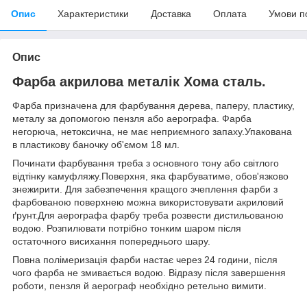
Опис
Характеристики
Доставка
Оплата
Умови п
Опис
Фарба акрилова металік Хома сталь.
Фарба призначена для фарбування дерева, паперу, пластику,
металу за допомогою пензля або аерографа. Фарба
негорюча, нетоксична, не має неприємного запаху.Упакована
в пластикову баночку об'ємом 18 мл.
Починати фарбування треба з основного тону або світлого
відтінку камуфляжу.Поверхня, яка фарбуватиме, обов'язково
знежирити. Для забезпечення кращого зчеплення фарби з
фарбованою поверхнею можна використовувати акриловий
ґрунт.Для аерографа фарбу треба розвести дистильованою
водою. Розпилювати потрібно тонким шаром після
остаточного висихання попереднього шару.
Повна полімеризація фарби настає через 24 години, після
чого фарба не змивається водою. Відразу після завершення
роботи, пензля й аерограф необхідно ретельно вимити.