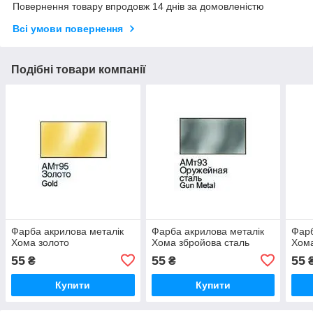
Повернення товару впродовж 14 днів за домовленістю
Всі умови повернення
Подібні товари компанії
Фарба акрилова металік
Фарба акрилова металік
Фарб
Хома золото
Хома збройова сталь
Хом
55
55
55
₴
₴
Купити
Купити