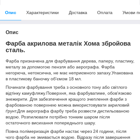
Опис
Характеристики
Доставка
Оплата
Умови п
Опис
Фарба акрилова металік Хома збройова
сталь.
Фарба призначена для фарбування дерева, паперу, пластику,
металу за допомогою пензля або аерографа. Фарба
негорюча, нетоксична, не має неприємного запаху.Упакована
в пластикову баночку об'ємом 18 мл.
Починати фарбування треба з основного тону або світлого
відтінку камуфляжу.Поверхня, яка фарбуватиме, обов'язково
знежирити. Для забезпечення кращого зчеплення фарби з
фарбованою поверхнею можна використовувати акриловий
ґрунт.Для аерографа фарбу треба розвести дистильованою
водою. Розпилювати потрібно тонким шаром після
остаточного висихання попереднього шару.
Повна полімеризація фарби настає через 24 години, після
чого фарба не змивається водою. Відразу після завершення