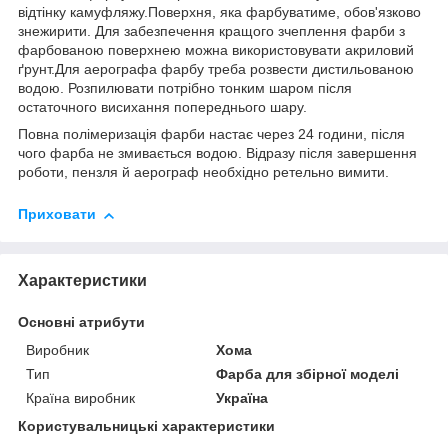
відтінку камуфляжу.Поверхня, яка фарбуватиме, обов'язково
знежирити. Для забезпечення кращого зчеплення фарби з
фарбованою поверхнею можна використовувати акриловий
ґрунт.Для аерографа фарбу треба розвести дистильованою
водою. Розпилювати потрібно тонким шаром після
остаточного висихання попереднього шару.
Повна полімеризація фарби настає через 24 години, після
чого фарба не змивається водою. Відразу після завершення
роботи, пензля й аерограф необхідно ретельно вимити.
Приховати
Характеристики
Основні атрибути
Виробник
Хома
Тип
Фарба для збірної моделі
Країна виробник
Україна
Користувальницькі характеристики