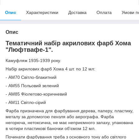
Опис
Характеристики
Доставка
Оплата
Умови п
Опис
Тематичний набір акрилових фарб Хома
"Люфтвафе-1".
Камуфляж 1935-1939 року.
Набір акрилових фарб Хома 4 шт. по 12 мл:
- АМ70 Світло-блакитний
- АМ55 Польовий зелений
- АМ85 Фіолетово-коричневий
- АМ11 Світло-сірий
Фарба призначена для фарбування дерева, паперу, пластику,
металу за допомогою пензля або аерографа. Фарба
негорюча, нетоксична, не має неприємного запаху, упакована
в чотири пластикові баночки об'ємом 12 мл.
Починати фарбування треба з основного тону або світлого