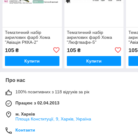
Тематичний набір
Тематичний набір
Тема
акрилових фарб Хома
акрилових фарб Хома
акр
"Авіація РККА-2"
"Люфтвафе-5"
"Аві
105
105
105
₴
₴
Купити
Купити
Про нас
100% позитивних з 118 відгуків за рік
Працює з 02.04.2013
м. Харків
Площа Конституції, 9, Харків, Україна
Контакти