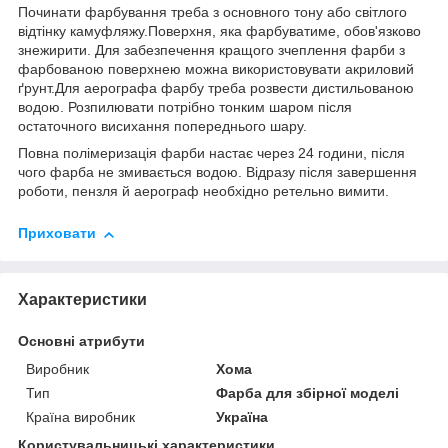
Починати фарбування треба з основного тону або світлого
відтінку камуфляжу.Поверхня, яка фарбуватиме, обов'язково
знежирити. Для забезпечення кращого зчеплення фарби з
фарбованою поверхнею можна використовувати акриловий
ґрунт.Для аерографа фарбу треба розвести дистильованою
водою. Розпилювати потрібно тонким шаром після
остаточного висихання попереднього шару.
Повна полімеризація фарби настає через 24 години, після
чого фарба не змивається водою. Відразу після завершення
роботи, пензля й аерограф необхідно ретельно вимити.
Приховати
Характеристики
Основні атрибути
Виробник
Хома
Тип
Фарба для збірної моделі
Країна виробник
Україна
Користувальницькі характеристики