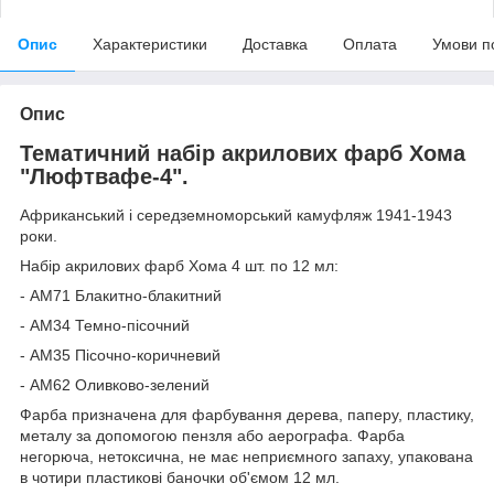
Опис
Характеристики
Доставка
Оплата
Умови п
Опис
Тематичний набір акрилових фарб Хома
"Люфтвафе-4".
Африканський і середземноморський камуфляж 1941-1943
роки.
Набір акрилових фарб Хома 4 шт. по 12 мл:
- АМ71 Блакитно-блакитний
- АМ34 Темно-пісочний
- АМ35 Пісочно-коричневий
- АМ62 Оливково-зелений
Фарба призначена для фарбування дерева, паперу, пластику,
металу за допомогою пензля або аерографа. Фарба
негорюча, нетоксична, не має неприємного запаху, упакована
в чотири пластикові баночки об'ємом 12 мл.