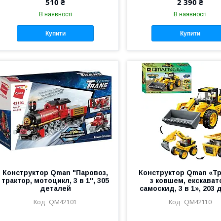
510 ₴
2 390 ₴
В наявності
В наявності
Купити
Купити
Конструктор Qman "Паровоз,
Конструктор Qman «Т
трактор, мотоцикл, 3 в 1", 305
з ковшем, екскават
деталей
самоскид, 3 в 1», 203 
QM42101
QM42110