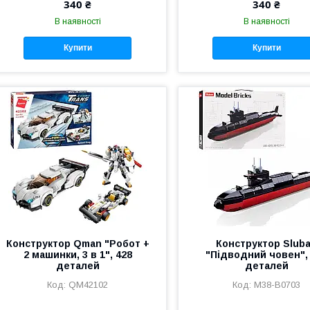
340 ₴
340 ₴
В наявності
В наявності
Купити
Купити
Конструктор Qman "Робот +
Конструктор Slub
2 машинки, 3 в 1", 428
"Підводний човен",
деталей
деталей
QM42102
M38-B0703