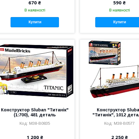
670 ₴
590 ₴
В наявності
В наявності
Купити
Купити
Конструктор Sluban "Титанік"
Конструктор Slub
(1:700), 481 деталь
"Титанік", 1012 дет
M38-B0835
M38-B0577
1 200 ₴
2 250 ₴