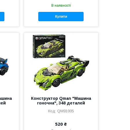
В наявності
Купити
ашина
Конструктор Qman "Машина
лей
гоночна", 348 деталей
QM91005
520 ₴