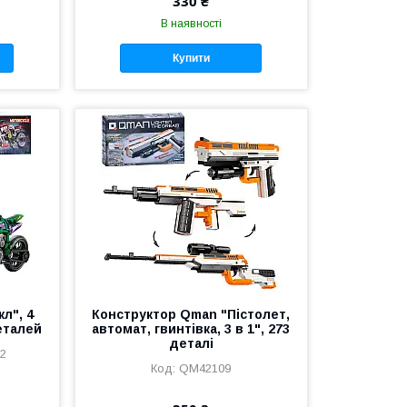
330 ₴
В наявності
Купити
л", 4
Конструктор Qman "Пістолет,
еталей
автомат, гвинтівка, 3 в 1", 273
деталі
12
QM42109