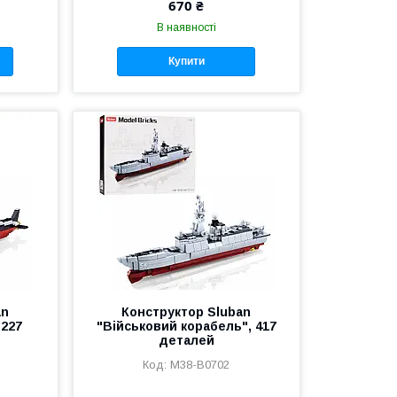
670 ₴
В наявності
Купити
an
Конструктор Sluban
 227
"Військовий корабель", 417
деталей
M38-B0702