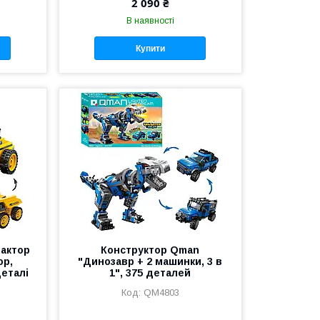
2 090 ₴
В наявності
Купити
рактор
Конструктор Qman
ор,
"Динозавр + 2 машинки, 3 в
деталі
1", 375 деталей
QM4803