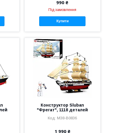
990 ₴
Під замовлення
Купити
an
Конструктор Sluban
алей
"Фрегат", 1118 деталей
M38-B0836
1 990 ₴