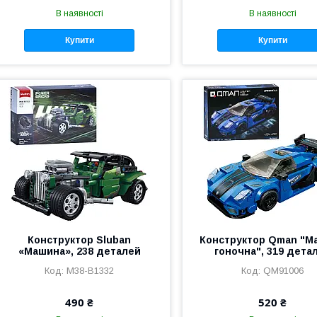
В наявності
В наявності
Купити
Купити
Конструктор Sluban
Конструктор Qman "М
«Машина», 238 деталей
гоночна", 319 дета
M38-B1332
QM91006
490 ₴
520 ₴