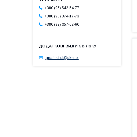
+380 (95) 542-54-77
+380 (98) 374-17-73
+380 (99) 057-62-60
igrushki-sl@ukr.net