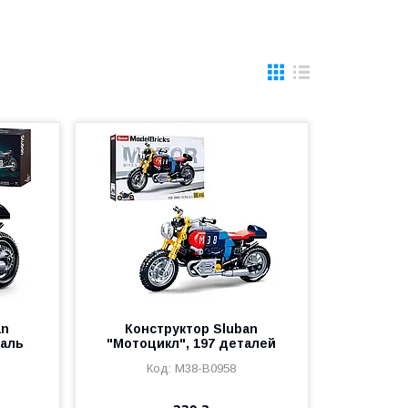
an
Конструктор Sluban
таль
"Мотоцикл", 197 деталей
M38-B0958