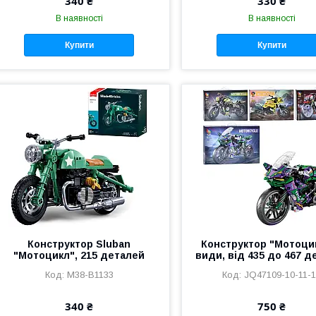
340 ₴
330 ₴
В наявності
В наявності
Купити
Купити
Конструктор Sluban
Конструктор "Мотоцик
"Мотоцикл", 215 деталей
види, від 435 до 467 д
M38-B1133
JQ47109-10-11-
340 ₴
750 ₴